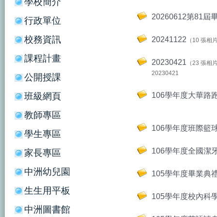
學校簡介
20260612第81
行政單位
校務資訊
20241122
（10 張相
課程計畫
20230421
（23 張相
20230421
公開授課
班級網頁
106學年度大華路
教師專區
106學年度班際籃
學生專區
106學年度全國潔
家長專區
中洲幼兒園
105學年度畢業典
生生用平板
105學年度校內科
中洲圖書館