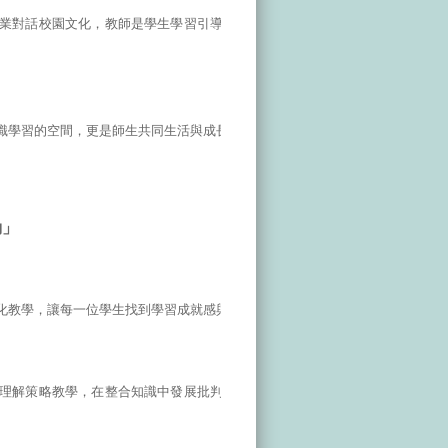
業對話校園文化，教師是學生學習引導者，也是教育
識學習的空間，更是師生共同生活與成長的社群。
動」
化教學，讓每一位學生找到學習成就感與自信心。
理解策略教學，在整合知識中發展批判性與創造性思