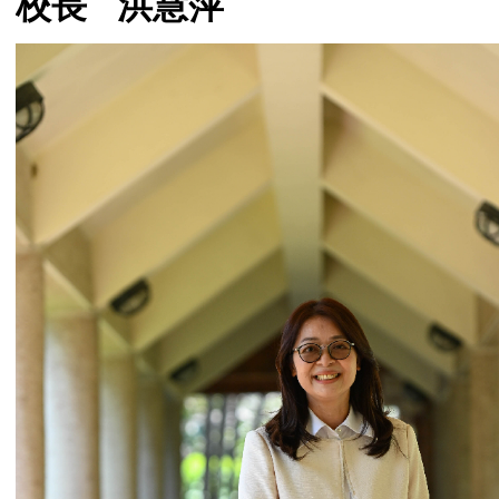
校長 洪慧萍