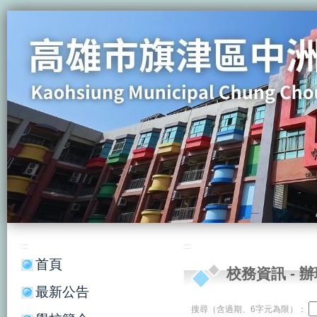
:::
:::
首頁
校務資訊
-
辦
最新公告
搜尋（含過期、6字元為限）：