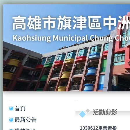
:::
:::
首頁
活動剪影
最新公告
1030612畢業聚餐