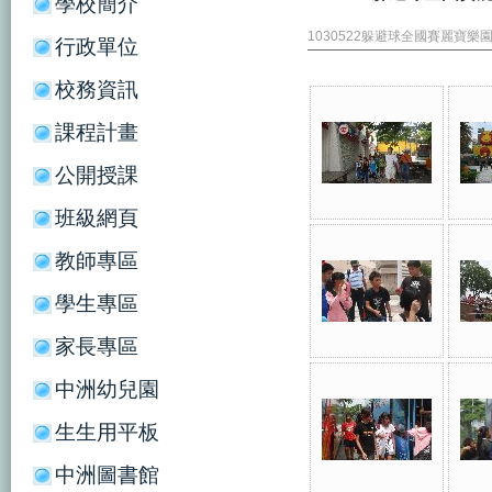
學校簡介
1030522躲避球全國賽麗寶樂
行政單位
校務資訊
課程計畫
公開授課
班級網頁
教師專區
學生專區
家長專區
中洲幼兒園
生生用平板
中洲圖書館