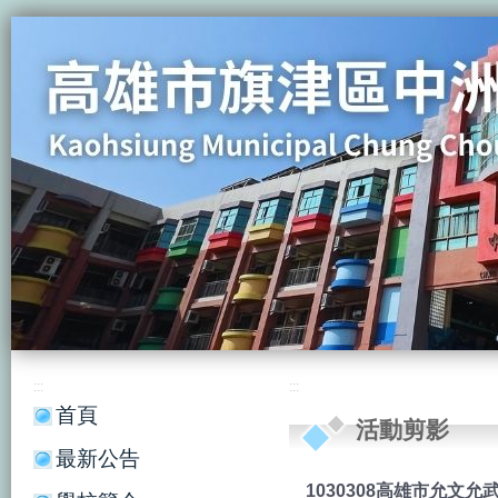
:::
:::
首頁
活動剪影
最新公告
1030308高雄市允文允