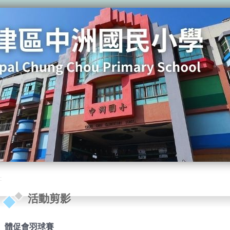
:
活動剪影
體促會羽球賽