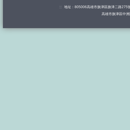
:::
地址：805006高雄市旗津區旗津二路275號 電
高雄市旗津區中洲