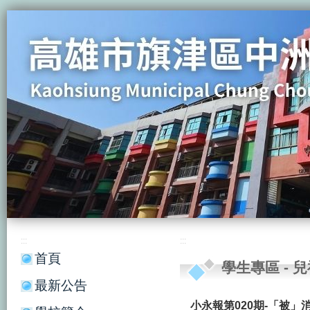
:::
:::
首頁
學生專區
-
兒
最新公告
小永報第020期-「被」